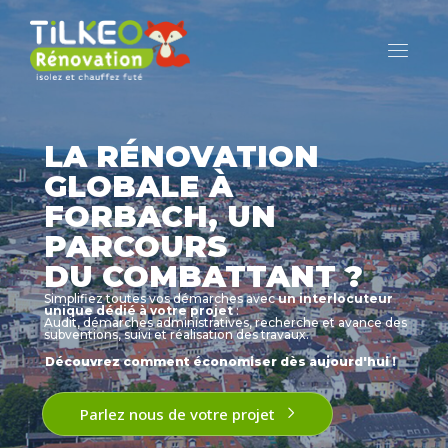
LA RÉNOVATION
GLOBALE À
FORBACH, UN
PARCOURS
DU COMBATTANT ?
Simplifiez toutes vos démarches avec
un interlocuteur
unique dédié à votre projet
:
Audit, démarches administratives, recherche et avance des
subventions, suivi et réalisation des travaux.
Découvrez comment économiser dès aujourd'hui !
Parlez nous de votre projet